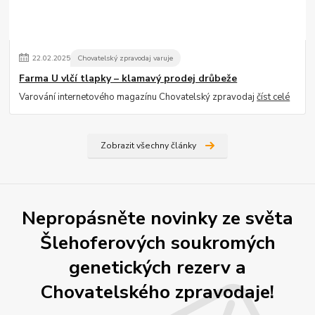
22
.
02
.
2025
Chovatelský zpravodaj varuje
Farma U vlčí tlapky – klamavý prodej drůbeže
Varování internetového magazínu Chovatelský zpravodaj
číst celé
Zobrazit všechny články
Nepropásněte novinky ze světa
Šlehoferových soukromých
genetických rezerv a
Chovatelského zpravodaje!