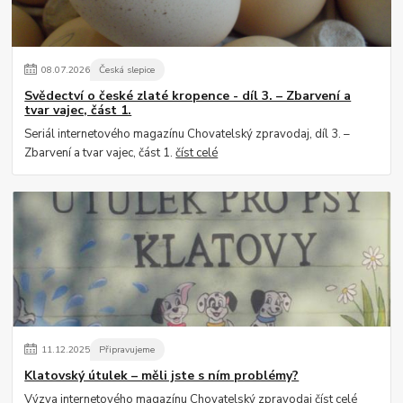
08
.
07
.
2026
Česká slepice
Svědectví o české zlaté kropence - díl 3. – Zbarvení a
tvar vajec, část 1.
Seriál internetového magazínu Chovatelský zpravodaj, díl 3. –
Zbarvení a tvar vajec, část 1.
číst celé
11
.
12
.
2025
Připravujeme
Klatovský útulek – měli jste s ním problémy?
Výzva internetového magazínu Chovatelský zpravodaj
číst celé