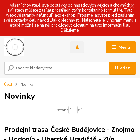
Vážení chovatelé, své poptávky po násadových vejcích a chovných
zvířatech můžete zasílat prostřednictvím kontaktního formuláře. Tyto
webové stránky nefungují jako e-shop. Prosíme, abyste před zasláním
své poptávky četli návod ,,Jak objednávat". Naleznete jej v horním menu a
je také možné se na něj prokliknout kliknutím na tuto informační lištu.
Děkujeme.
Menu
Hledat
Úvod
Novinky
Novinky
strana
z 1
Prodejní trasa České Budějovice - Znojmo
- Hodonín - Uherské Hradiště - Zlín