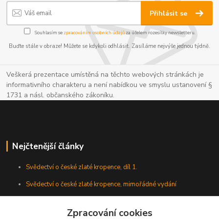
Přihlásit se
Souhlasím se
zpracováním osobních údajů
za účelem rozesílky newsletteru.
Buďte stále v obraze! Můžete se kdykoli odhlásit. Zasíláme nejvýše jednou týdně.
Veškerá prezentace umístěná na těchto webových stránkách je
informativního charakteru a není nabídkou ve smyslu ustanovení §
1731 a násl. občanského zákoníku.
Nejčtenější články
Svědectví o české zlaté kropence, díl 1.
Svědectví o české zlaté kropence, mimořádné vydání
Zpracování cookies