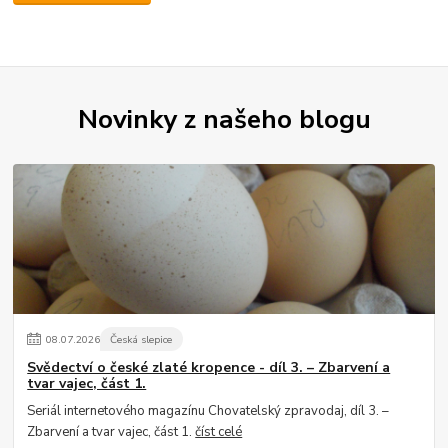
Novinky z našeho blogu
08
.
07
.
2026
Česká slepice
Svědectví o české zlaté kropence - díl 3. – Zbarvení a
tvar vajec, část 1.
Seriál internetového magazínu Chovatelský zpravodaj, díl 3. –
Zbarvení a tvar vajec, část 1.
číst celé