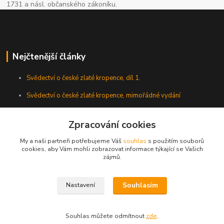
1731 a násl. občanského zákoníku.
Nejčtenější články
Svědectví o české zlaté kropence, díl 1.
Svědectví o české zlaté kropence, mimořádné vydání
Zpracování cookies
My a naši partneři potřebujeme Váš
souhlas
s použitím souborů
cookies, aby Vám mohli zobrazovat informace týkající se Vašich
zájmů.
Souhlasím
Nastavení
Všechna práva vyhrazena. Veškeré texty umístěné na tomto webu jsou
autorským dílem a jejich další použití bez předchozího souhlasu autora je
zakázáno.
Souhlas můžete odmítnout
zde
.
Vytvořeno na
Eshop-rychle.cz