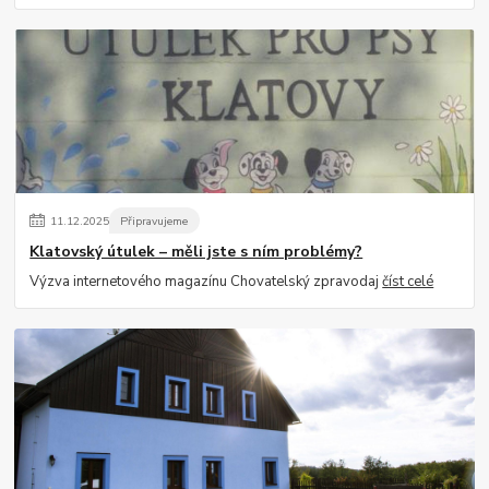
11
.
12
.
2025
Připravujeme
Klatovský útulek – měli jste s ním problémy?
Výzva internetového magazínu Chovatelský zpravodaj
číst celé