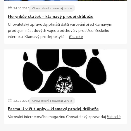
24
.
10
.
2025
Chovatelský zpravodaj varuje
Herynkův statek – klamavý prodej drůbeže
Chovatelský zpravodaj přináší další varování před klamavým
prodejem násadových vajec a odchovů v prostředí českého
internetu. Klamavý prodej se týká ...
číst celé
22
.
02
.
2025
Chovatelský zpravodaj varuje
Farma U vlčí tlapky – klamavý prodej drůbeže
Varování internetového magazínu Chovatelský zpravodaj
číst celé