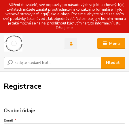
Vážení chovatelé, své poptávky po násadových vejcích a chovných
zvířatech můžete zasílat prostřednictvím kontaktního formuláře. Tyto
webové stránky nefungují jako e-shop. Prosíme, abyste před zasláním
své poptávky četli návod ,,Jak objednávat". Naleznete jej v horním menu a
je také možné se na něj prokliknout kliknutím na tuto informační lištu.
Děkujeme.
Menu
Hledat
Registrace
Osobní údaje
Email
*