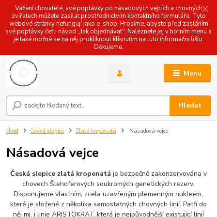
Vážení chovatelé, své poptávky po násadových vejcích a chovných
zvířatech můžete zasílat prostřednictvím kontaktního formuláře. Tyto
webové stránky nefungují jako e-shop. Prosíme, abyste před zasláním
své poptávky četli návod ,,Jak objednávat". Naleznete jej v horním menu a
je také možné se na něj prokliknout kliknutím na tuto informační lištu.
Děkujeme.
Menu
Hledat
Úvod
Česká slepice
Zlatá kropenatá
Násadová vejce
Násadová vejce
Česká slepice zlatá kropenatá
je bezpečně zakonzervována v
chovech Šlehoferových soukromých genetických rezerv.
Disponujeme vlastním, zcela uzavřeným plemenným nukleem,
které je složené z několika samostatných chovných linií. Patří do
něj mj. i linie ARISTOKRAT, která je nejpůvodnější existující linií