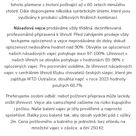
tohoto plemene s historií počínající až v 60. letech minulého
století. Dále disponujeme několika syntetickým liniemi, které jsou
využívány k produkci užitkových finálních kombinací.
Násadová vejce
prodáváme vždy tříděná, dezinfikovaná,
profesionálně připravená k líhnutí. Před zahájením prodeje vždy
testujeme oplozenost a vejce neprodáváme do doby, dokud
oplozenost nedosáhne hodnot nad 90%. Obvykle se oplozenost
našich násadových vajec pohybuje mezi 97-100%. Líhnivost v
našich líhních se obvykle pohybuje v hodnotách 93-98% z
oplozených vajec. Pro porovnání uvádíme, že líhnivost násadových
vajec v centrálním líhnutí Klubu chovatelů českých slepic, které jim
zajišťuje MTD Ústrašice, dosáhla např. v roce 2023 hodnoty
pouhých 60,7%.
Preferujeme osobní odběr, neboť poštovní přeprava může leckdy
snížit líhnivost. Vejce ale samozřejmě zašleme na riziko kupujícího
i poštou. Naše balení vajec je léty prověřené a naprosto
spolehlivé. Balíky jsou balené tak, aby obsah vydržel pád z výšky
2m. Cena poštovného a balného je jednotná, bez ohledu na
množství vajec v zásilce, a činí 250 Kč.