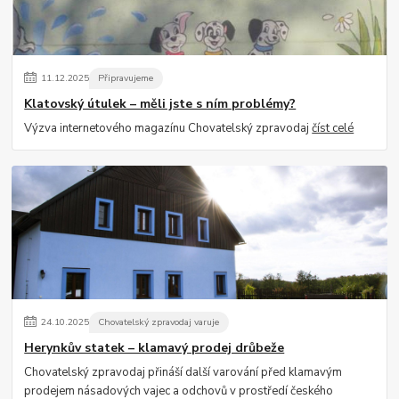
11
.
12
.
2025
Připravujeme
Klatovský útulek – měli jste s ním problémy?
Výzva internetového magazínu Chovatelský zpravodaj
číst celé
24
.
10
.
2025
Chovatelský zpravodaj varuje
Herynkův statek – klamavý prodej drůbeže
Chovatelský zpravodaj přináší další varování před klamavým
prodejem násadových vajec a odchovů v prostředí českého