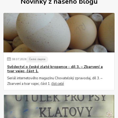
Novinky z našeho blogu
08
.
07
.
2026
Česká slepice
Svědectví o české zlaté kropence - díl 3. – Zbarvení a
tvar vajec, část 1.
Seriál internetového magazínu Chovatelský zpravodaj, díl 3. –
Zbarvení a tvar vajec, část 1.
číst celé