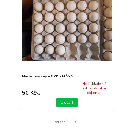
Násadová vejce CZK - MÁŠA
Není skladem /
aktuálně nelze
50 Kč
objednat
/
ks
Detail
strana
z 1