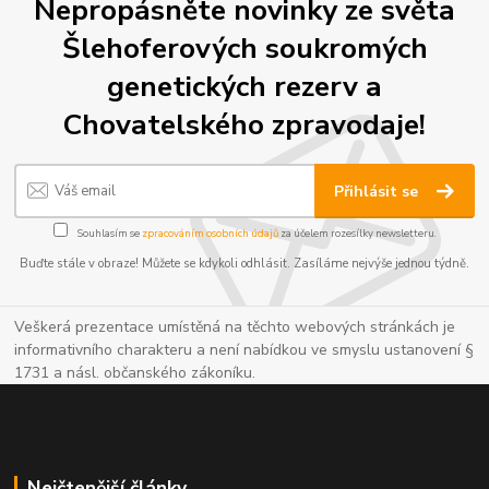
Nepropásněte novinky ze světa
Šlehoferových soukromých
genetických rezerv a
Chovatelského zpravodaje!
Přihlásit se
Souhlasím se
zpracováním osobních údajů
za účelem rozesílky newsletteru.
Buďte stále v obraze! Můžete se kdykoli odhlásit. Zasíláme nejvýše jednou týdně.
Veškerá prezentace umístěná na těchto webových stránkách je
informativního charakteru a není nabídkou ve smyslu ustanovení §
1731 a násl. občanského zákoníku.
Nejčtenější články