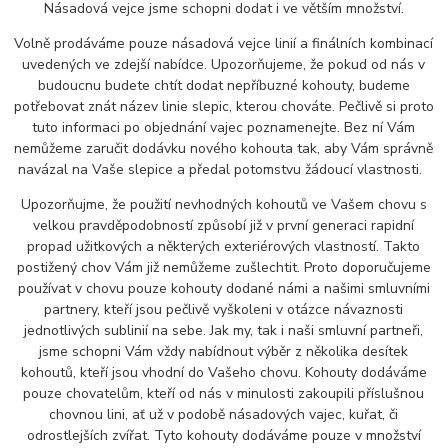
Násadová vejce jsme schopni dodat i ve větším množství.
Volně prodáváme pouze násadová vejce linií a finálních kombinací
uvedených ve zdejší nabídce. Upozorňujeme, že pokud od nás v
budoucnu budete chtít dodat nepříbuzné kohouty, budeme
potřebovat znát název linie slepic, kterou chováte. Pečlivě si proto
tuto informaci po objednání vajec poznamenejte. Bez ní Vám
nemůžeme zaručit dodávku nového kohouta tak, aby Vám správně
navázal na Vaše slepice a předal potomstvu žádoucí vlastnosti.
Upozorňujme, že použití nevhodných kohoutů ve Vašem chovu s
velkou pravděpodobností způsobí již v první generaci rapidní
propad užitkových a některých exteriérových vlastností. Takto
postižený chov Vám již nemůžeme zušlechtit. Proto doporučujeme
používat v chovu pouze kohouty dodané námi a našimi smluvními
partnery, kteří jsou pečlivě vyškoleni v otázce návaznosti
jednotlivých sublinií na sebe. Jak my, tak i naši smluvní partneři,
jsme schopni Vám vždy nabídnout výběr z několika desítek
kohoutů, kteří jsou vhodní do Vašeho chovu. Kohouty dodáváme
pouze chovatelům, kteří od nás v minulosti zakoupili příslušnou
chovnou lini, ať už v podobě násadových vajec, kuřat, či
odrostlejších zvířat. Tyto kohouty dodáváme pouze v množství