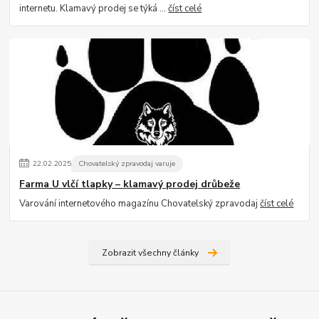
internetu. Klamavý prodej se týká ...
číst celé
22
.
02
.
2025
Chovatelský zpravodaj varuje
Farma U vlčí tlapky – klamavý prodej drůbeže
Varování internetového magazínu Chovatelský zpravodaj
číst celé
Zobrazit všechny články