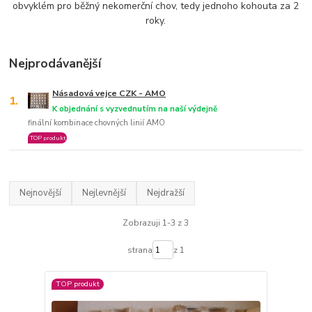
obvyklém pro běžný nekomerční chov, tedy jednoho kohouta za 2
roky.
Nejprodávanější
Násadová vejce CZK - AMO
1.
K objednání s vyzvednutím na naší výdejně
finální kombinace chovných linií AMO
TOP produkt
Nejnovější
Nejlevnější
Nejdražší
Zobrazuji 1-3 z 3
strana
z 1
TOP produkt