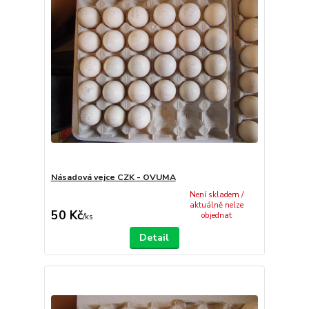
Násadová vejce CZK - OVUMA
Není skladem /
aktuálně nelze
50 Kč
objednat
/
ks
Detail