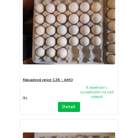
Násadová vejce CZK - AMO
K objednání s
vyzvednutím na naší
výdejně
/
ks
Detail