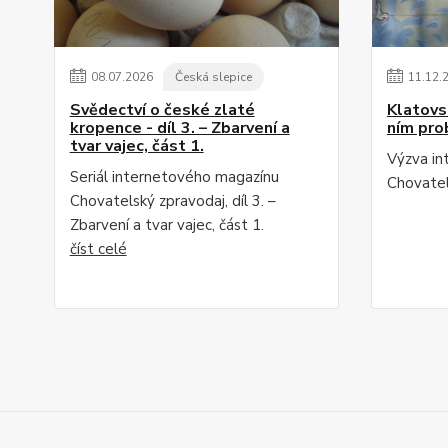
08
.
07
.
2026
Česká slepice
11
.
12
.
Svědectví o české zlaté
Klatovsk
kropence - díl 3. – Zbarvení a
ním pro
tvar vajec, část 1.
Výzva in
Seriál internetového magazínu
Chovatel
Chovatelský zpravodaj, díl 3. –
Zbarvení a tvar vajec, část 1.
číst celé