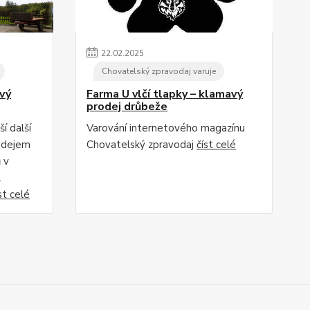
22
.
02
.
2025
Chovatelský zpravodaj varuje
vý
Farma U vlčí tlapky – klamavý
prodej drůbeže
í další
Varování internetového magazínu
odejem
Chovatelský zpravodaj
číst celé
 v
.
st celé