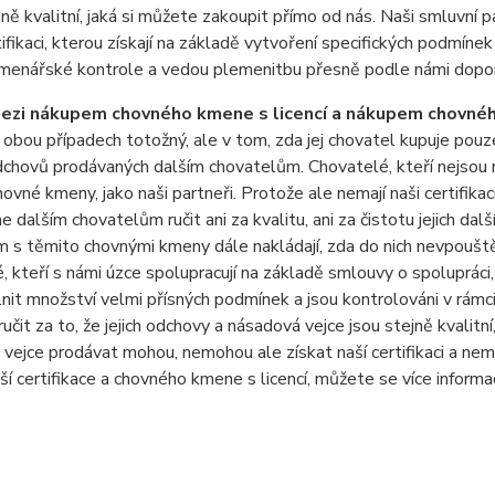
jně kvalitní, jaká si můžete zakoupit přímo od nás. Naši smluvní p
tifikaci, kterou získají na základě vytvoření specifických podmín
menářské kontrole a vedou plemenitbu přesně podle námi dopo
mezi nákupem chovného kmene s licencí a nákupem chovné
v obou případech totožný, ale v tom, zda jej chovatel kupuje pou
dchovů prodávaných dalším chovatelům. Chovatelé, kteří nejsou 
chovné kmeny, jako naši partneři. Protože ale nemají naši certifi
dalším chovatelům ručit ani za kvalitu, ani za čistotu jejich dalš
s těmito chovnými kmeny dále nakládají, zda do nich nevpouště
, kteří s námi úzce spolupracují na základě smlouvy o spolupráci,
plnit množství velmi přísných podmínek a jsou kontrolováni v rám
čit za to, že jejich odchovy a násadová vejce jsou stejně kvalitn
vejce prodávat mohou, nemohou ale získat naší certifikaci a nem
aší certifikace a chovného kmene s licencí, můžete se více infor