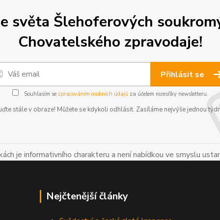
e světa Šlehoferových soukromý
Chovatelského zpravodaje!
Přihlásit se
Souhlasím se
zpracováním osobních údajů
za účelem rozesílky newsletteru.
ďte stále v obraze! Můžete se kdykoli odhlásit. Zasíláme nejvýše jednou týd
ch je informativního charakteru a není nabídkou ve smyslu usta
Nejčtenější články