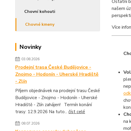
Ostatní b
našem úze
Chovní kohouti
perspekti
Chovné kmeny
Více inf
Novinky
Ch
03.08.2026
Prodejní trasa České Budějovice -
Vo
Znojmo - Hodonín - Uherské Hradiště
ple
- Zlín
nep
Příjem objednávek na prodejní trasu České
odk
Budějovice - Znojmo - Hodonín - Uherské
cho
Hradiště - Zlín zahájen! Termín konání
kon
trasy: 12.9.2026 Na tuto...
číst celé
Cho
na 
08.07.2026
moh