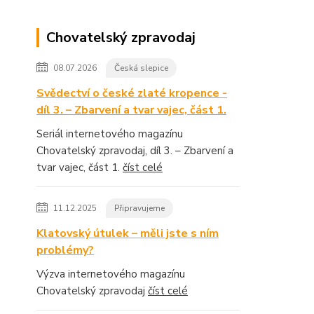
Chovatelský zpravodaj
08.07.2026
Česká slepice
Svědectví o české zlaté kropence -
díl 3. – Zbarvení a tvar vajec, část 1.
Seriál internetového magazínu
Chovatelský zpravodaj, díl 3. – Zbarvení a
tvar vajec, část 1.
číst celé
11.12.2025
Připravujeme
Klatovský útulek – měli jste s ním
problémy?
Výzva internetového magazínu
Chovatelský zpravodaj
číst celé