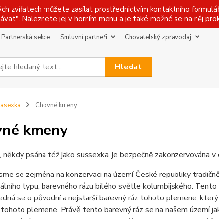
ch zvířatech můžete zasílat prostřednictvím kontaktního formulá
ávat". Naleznete jej v horním menu a je také možné se na něj prokl
Partnerská sekce
Smluvní partneři
Chovatelský zpravodaj
Hledat
asexka
Chovné kmeny
vné kmeny
, někdy psána též jako sussexka, je bezpečně zakonzervována v
jsme se zejména na konzervaci na území České republiky tradič
álního typu, barevného rázu bílého světle kolumbijského. Tento ba
Jedná se o původní a nejstarší barevný ráz tohoto plemene, kter
 tohoto plemene. Právě tento barevný ráz se na našem území jako 