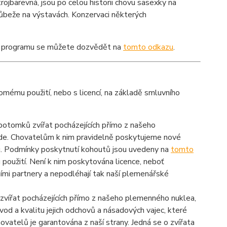
rojbarevná, jsou po celou historii chovu sasexky na
růbeže na výstavách. Konzervaci některých
ém programu se můžete dozvědět na
tomto odkazu
.
mému použití, nebo s licencí, na základě smluvního
otomků zvířat pocházejících přímo z našeho
zde. Chovatelům k nim pravidelně poskytujeme nové
u. Podmínky poskytnutí kohoutů jsou uvedeny na
tomto
použití. Není k nim poskytována licence, neboť
mi partnery a nepodléhají tak naší plemenářské
vířat pocházejících přímo z našeho plemenného nuklea,
od a kvalitu jejich odchovů a násadových vajec, které
ovatelů je garantována z naší strany. Jedná se o zvířata