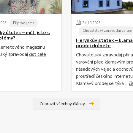
2025
Připravujeme
24
.
10
.
2025
Chovatelský zpravodaj varuje
ý útulek – měli jste s
blémy?
Herynkův statek – klama
prodej drůbeže
ternetového magazínu
ský zpravodaj
číst celé
Chovatelský zpravodaj přináš
varování před klamavým pr
násadových vajec a odchovů
prostředí českého internetu
Klamavý prodej se týká ...
čí
Zobrazit všechny články