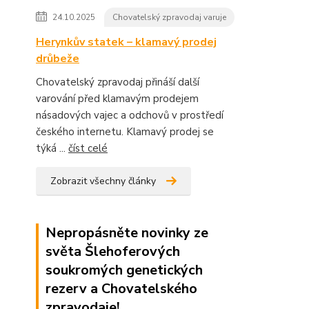
24.10.2025
Chovatelský zpravodaj varuje
Herynkův statek – klamavý prodej
drůbeže
Chovatelský zpravodaj přináší další
varování před klamavým prodejem
násadových vajec a odchovů v prostředí
českého internetu. Klamavý prodej se
týká ...
číst celé
Zobrazit všechny články
Nepropásněte novinky ze
světa Šlehoferových
soukromých genetických
rezerv a Chovatelského
zpravodaje!