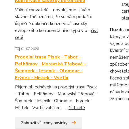
Konzervace sasexky dokončena
ste
Vážení chovatelé, dovolujeme si Vám
cer
slavnostně oznámit, že se nám podařilo
ple
úspěšně dokončit konzervaci sasexky
Rozdíl 
evropského kontinentálního typu v b...
číst
který je 
celé
vajec a o
01.07.2026
kvalitní 
Prodejní trasa Písek - Tábor -
nemůžeme 
Pelhřimov - Moravská Třebová -
způsobem 
Šumperk - Jeseník - Olomouc -
chovatelé
Frýdek - Místek - Vsetín
licencí s
můžeme ru
Příjem objednávek na prodejní trasu Písek
násadová 
- Tábor - Pelhřimov - Moravská Třebová -
získání n
Šumperk - Jeseník - Olomouc - Frýdek -
Místek - Vsetín zahájen! ...
číst celé
Zobrazit všechny novinky