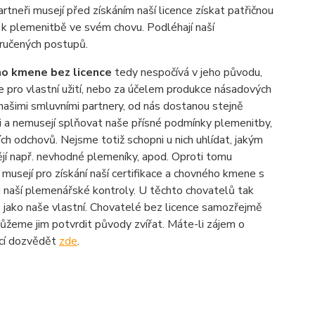
artneři musejí před získáním naší licence získat patřičnou
ek k plemenitbě ve svém chovu. Podléhají naší
ručených postupů.
ho kmene bez licence
tedy nespočívá v jeho původu,
ze pro vlastní užití, nebo za účelem produkce násadových
našimi smluvními partnery, od nás dostanou stejně
kaci a nemusejí splňovat naše přísné podmínky plemenitby,
ích odchovů. Nejsme totiž schopni u nich uhlídat, jakým
jí např. nevhodné plemeníky, apod. Oproti tomu
 musejí pro získání naší certifikace a chovného kmene s
ci naší plemenářské kontroly. U těchto chovatelů tak
í, jako naše vlastní. Chovatelé bez licence samozřejmě
ůžeme jim potvrdit původy zvířat. Máte-li zájem o
mací dozvědět
zde
.