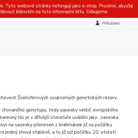
ře. Tyto webové stránky nefungují jako e-shop. Prosíme, abyste
iknout kliknutím na tuto informační lištu. Děkujeme.
Přihlášení
 chovech Šlehoferových soukromých genetických rezerv.
ně chovaného genotypu, tedy sasexky velké, evropského
revný ráz je v dřívější literatuře uváděn jako ,,sasexka
ý byl na sasexky přenesen z brahmánek již na počátku
jediný chová stabilně, a to již od počátku 20. století.