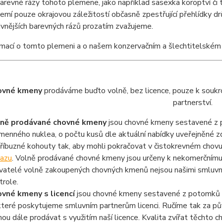
arevné rázy tohoto plemene, jako například sasexka koroptví či t
mí pouze okrajovou záležitostí občasně zpestřující přehlídky d
vnějších barevných rázů prozatím zvažujeme.
ormací o tomto plemeni a o našem konzervačním a šlechtitelsk
ovné kmeny
prodáváme buďto volně, bez licence, pouze k soukro
partnerství.
lně prodávané chovné kmeny
jsou chovné kmeny sestavené z p
menného nuklea, o počtu kusů dle aktuální nabídky uveřejněné 
říbuzné kohouty tak, aby mohli pokračovat v čistokrevném chov
azu
. Volně prodávané chovné kmeny jsou určeny k nekomerčnímu 
vatelé volně zakoupených chovných kmenů nejsou našimi smluvní
trole.
vné kmeny s licencí
jsou chovné kmeny sestavené z potomků z
které poskytujeme smluvním partnerům licenci. Ručíme tak za pův
ou dále prodávat s využitím naší licence. Kvalita zvířat těchto ch