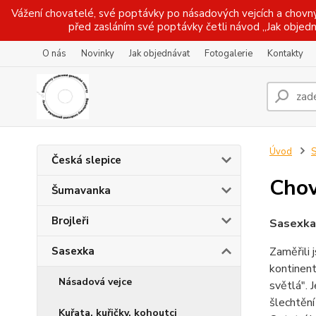
Vážení chovatelé, své poptávky po násadových vejcích a chovný
před zasláním své poptávky četli návod ,,Jak objedn
O nás
Novinky
Jak objednávat
Fotogalerie
Kontakty
Úvod
S
Česká slepice
Cho
Šumavanka
Brojleři
Sasexka
Sasexka
Zaměřili 
kontinent
Násadová vejce
světlá". 
šlechtění
Kuřata, kuřičky, kohoutci