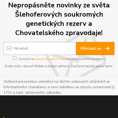
Nepropásněte novinky ze světa
Šlehoferových soukromých
genetických rezerv a
Chovatelského zpravodaje!
Přihlásit se
Souhlasím se
zpracováním osobních údajů
za účelem rozesílky newsletteru.
Buďte stále v obraze! Můžete se kdykoli odhlásit. Zasíláme nejvýše jednou týdně.
Veškerá prezentace umístěná na těchto webových stránkách je
informativního charakteru a není nabídkou ve smyslu ustanovení §
1731 a násl. občanského zákoníku.