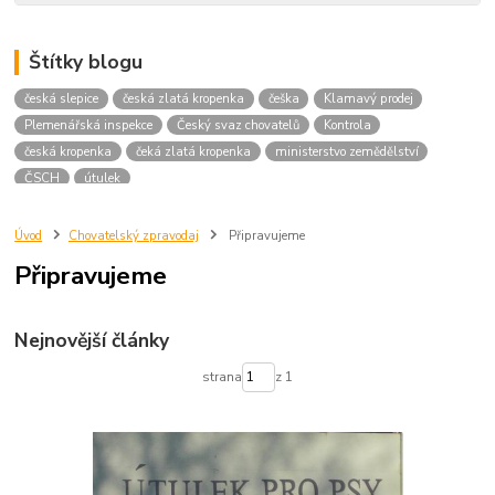
Štítky blogu
česká slepice
česká zlatá kropenka
češka
Klamavý prodej
Plemenářská inspekce
Český svaz chovatelů
Kontrola
česká kropenka
čeká zlatá kropenka
ministerstvo zemědělství
ČSCH
útulek
Úvod
Chovatelský zpravodaj
Připravujeme
Připravujeme
Nejnovější články
strana
z 1