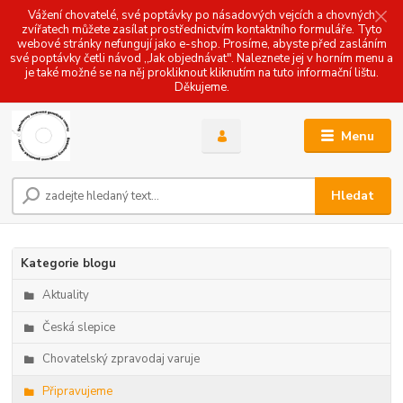
Vážení chovatelé, své poptávky po násadových vejcích a chovných
zvířatech můžete zasílat prostřednictvím kontaktního formuláře. Tyto
webové stránky nefungují jako e-shop. Prosíme, abyste před zasláním
své poptávky četli návod ,,Jak objednávat". Naleznete jej v horním menu a
je také možné se na něj prokliknout kliknutím na tuto informační lištu.
Děkujeme.
Menu
Hledat
Kategorie blogu
Aktuality
Česká slepice
Chovatelský zpravodaj varuje
Připravujeme