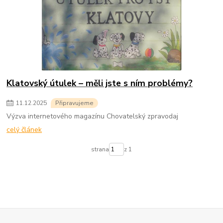
Klatovský útulek – měli jste s ním problémy?
11
.
12
.
2025
Připravujeme
Výzva internetového magazínu Chovatelský zpravodaj
celý článek
strana
z 1