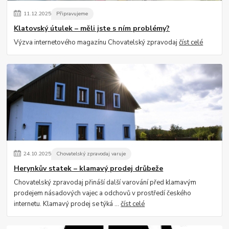
11
.
12
.
2025
Připravujeme
Klatovský útulek – měli jste s ním problémy?
Výzva internetového magazínu Chovatelský zpravodaj
číst celé
24
.
10
.
2025
Chovatelský zpravodaj varuje
Herynkův statek – klamavý prodej drůbeže
Chovatelský zpravodaj přináší další varování před klamavým
prodejem násadových vajec a odchovů v prostředí českého
internetu. Klamavý prodej se týká ...
číst celé