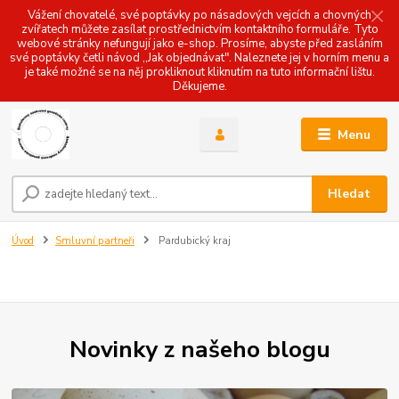
Vážení chovatelé, své poptávky po násadových vejcích a chovných
zvířatech můžete zasílat prostřednictvím kontaktního formuláře. Tyto
webové stránky nefungují jako e-shop. Prosíme, abyste před zasláním
své poptávky četli návod ,,Jak objednávat". Naleznete jej v horním menu a
je také možné se na něj prokliknout kliknutím na tuto informační lištu.
Děkujeme.
Menu
Hledat
Úvod
Smluvní partneři
Pardubický kraj
Novinky z našeho blogu