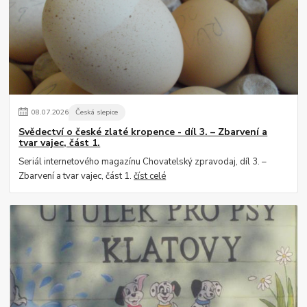
08
.
07
.
2026
Česká slepice
Svědectví o české zlaté kropence - díl 3. – Zbarvení a
tvar vajec, část 1.
Seriál internetového magazínu Chovatelský zpravodaj, díl 3. –
Zbarvení a tvar vajec, část 1.
číst celé