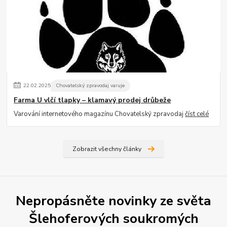
22
.
02
.
2025
Chovatelský zpravodaj varuje
Farma U vlčí tlapky – klamavý prodej drůbeže
Varování internetového magazínu Chovatelský zpravodaj
číst celé
Zobrazit všechny články
Nepropásněte novinky ze světa
Šlehoferových soukromých