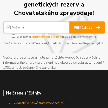
genetických rezerv a
Chovatelského zpravodaje!
Přihlásit se
Souhlasím se
zpracováním osobních údajů
za účelem rozesílky newsletteru.
Buďte stále v obraze! Můžete se kdykoli odhlásit. Zasíláme nejvýše jednou týdně.
Veškerá prezentace umístěná na těchto webových stránkách je
informativního charakteru a není nabídkou ve smyslu ustanovení §
1731 a násl. občanského zákoníku.
Nejčtenější články
Svědectví o české zlaté kropence, díl 1.