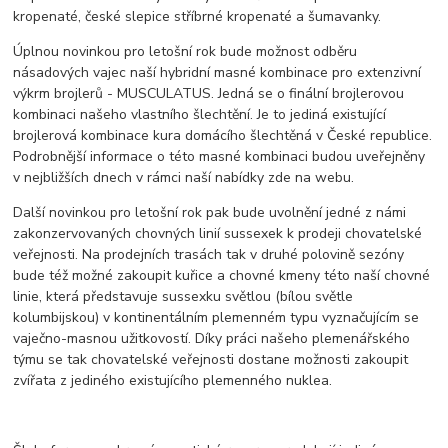
kropenaté, české slepice stříbrné kropenaté a šumavanky.
Úplnou novinkou pro letošní rok bude možnost odběru
násadových vajec naší hybridní masné kombinace pro extenzivní
výkrm brojlerů - MUSCULATUS. Jedná se o finální brojlerovou
kombinaci našeho vlastního šlechtění. Je to jediná existující
brojlerová kombinace kura domácího šlechtěná v České republice.
Podrobnější informace o této masné kombinaci budou uveřejněny
v nejbližších dnech v rámci naší nabídky zde na webu.
Další novinkou pro letošní rok pak bude uvolnění jedné z námi
zakonzervovaných chovných linií sussexek k prodeji chovatelské
veřejnosti. Na prodejních trasách tak v druhé polovině sezóny
bude též možné zakoupit kuřice a chovné kmeny této naší chovné
linie, která představuje sussexku světlou (bílou světle
kolumbijskou) v kontinentálním plemenném typu vyznačujícím se
vaječno-masnou užitkovostí. Díky práci našeho plemenářského
týmu se tak chovatelské veřejnosti dostane možnosti zakoupit
zvířata z jediného existujícího plemenného nuklea.