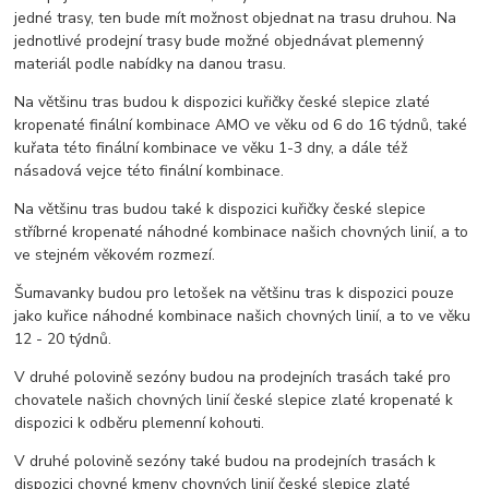
jedné trasy, ten bude mít možnost objednat na trasu druhou. Na
jednotlivé prodejní trasy bude možné objednávat plemenný
materiál podle nabídky na danou trasu.
Na většinu tras budou k dispozici kuřičky české slepice zlaté
kropenaté finální kombinace AMO ve věku od 6 do 16 týdnů, také
kuřata této finální kombinace ve věku 1-3 dny, a dále též
násadová vejce této finální kombinace.
Na většinu tras budou také k dispozici kuřičky české slepice
stříbrné kropenaté náhodné kombinace našich chovných linií, a to
ve stejném věkovém rozmezí.
Šumavanky budou pro letošek na většinu tras k dispozici pouze
jako kuřice náhodné kombinace našich chovných linií, a to ve věku
12 - 20 týdnů.
V druhé polovině sezóny budou na prodejních trasách také pro
chovatele našich chovných linií české slepice zlaté kropenaté k
dispozici k odběru plemenní kohouti.
V druhé polovině sezóny také budou na prodejních trasách k
dispozici chovné kmeny chovných linií české slepice zlaté