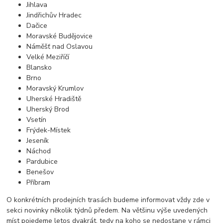
Jihlava
Jindřichův Hradec
Dačice
Moravské Budějovice
Náměšť nad Oslavou
Velké Meziříčí
Blansko
Brno
Moravský Krumlov
Uherské Hradiště
Uherský Brod
Vsetín
Frýdek-Místek
Jeseník
Náchod
Pardubice
Benešov
Příbram
O konkrétních prodejních trasách budeme informovat vždy zde v
sekci novinky několik týdnů předem. Na většinu výše uvedených
míst pojedeme letos dvakrát, tedy na koho se nedostane v rámci