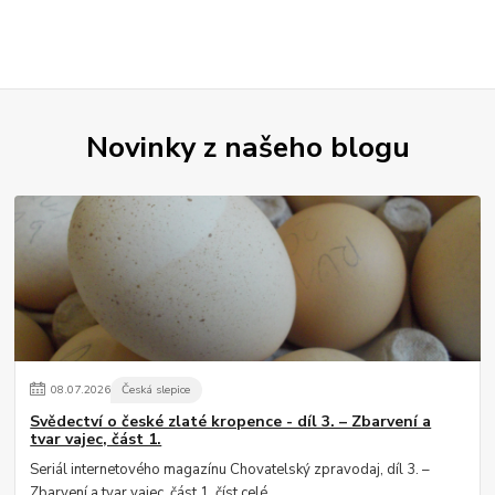
Novinky z našeho blogu
08
.
07
.
2026
Česká slepice
Svědectví o české zlaté kropence - díl 3. – Zbarvení a
tvar vajec, část 1.
Seriál internetového magazínu Chovatelský zpravodaj, díl 3. –
Zbarvení a tvar vajec, část 1.
číst celé