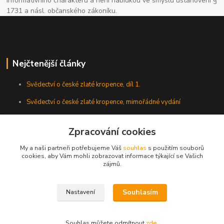
informativního charakteru a není nabídkou ve smyslu ustanovení §
1731 a násl. občanského zákoníku.
Nejčtenější články
Svědectví o české zlaté kropence, díl 1.
Svědectví o české zlaté kropence, mimořádné vydání
Zpracování cookies
My a naši partneři potřebujeme Váš
souhlas
s použitím souborů
cookies, aby Vám mohli zobrazovat informace týkající se Vašich
zájmů.
Souhlasím
Nastavení
Všechna práva vyhrazena. Veškeré texty umístěné na tomto webu jsou
autorským dílem a jejich další použití bez předchozího souhlasu autora je
zakázáno.
Souhlas můžete odmítnout
zde
.