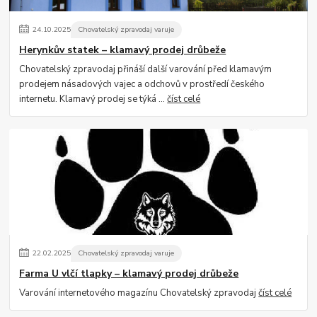
24
.
10
.
2025
Chovatelský zpravodaj varuje
Herynkův statek – klamavý prodej drůbeže
Chovatelský zpravodaj přináší další varování před klamavým
prodejem násadových vajec a odchovů v prostředí českého
internetu. Klamavý prodej se týká ...
číst celé
22
.
02
.
2025
Chovatelský zpravodaj varuje
Farma U vlčí tlapky – klamavý prodej drůbeže
Varování internetového magazínu Chovatelský zpravodaj
číst celé