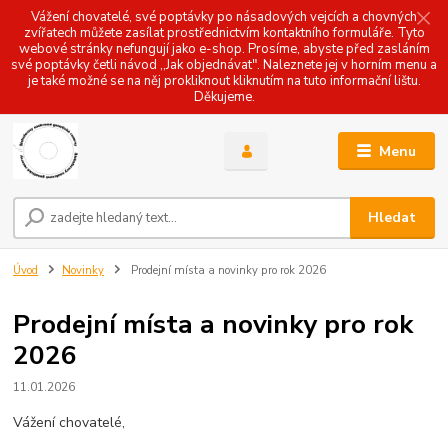
Vážení chovatelé, své poptávky po násadových vejcích a chovných
zvířatech můžete zasílat prostřednictvím kontaktního formuláře. Tyto
webové stránky nefungují jako e-shop. Prosíme, abyste před zasláním
své poptávky četli návod ,,Jak objednávat". Naleznete jej v horním menu a
je také možné se na něj prokliknout kliknutím na tuto informační lištu.
Děkujeme.
Menu
Hledat
Úvod
Novinky
Prodejní místa a novinky pro rok 2026
Prodejní místa a novinky pro rok
2026
11.01.2026
Vážení chovatelé,