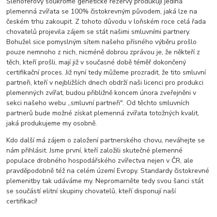
Šlehoferovy soukromé genetické rezervy produkují jediná
plemenná zvířata se 100% čistokrevným původem, jaká lze na
českém trhu zakoupit. Z tohoto důvodu v loňském roce celá řada
chovatelů projevila zájem se stát našimi smluvními partnery.
Bohužel sice pomyslným sítem našeho přísného výběru prošlo
pouze nemnoho z nich, nicméně dobrou zprávou je, že někteří z
těch, kteří prošli, mají již v současné době téměř dokončený
certifikační proces. Již nyní tedy můžeme prozradit, že tito smluvní
partneři, kteří v nejbližších dnech obdrží naši licenci pro produkci
plemenných zvířat, budou přibližně koncem února zveřejněni v
sekci našeho webu ,,smluvní partneři". Od těchto smluvních
partnerů bude možné získat plemenná zvířata totožných kvalit,
jaká produkujeme my osobně.
Kdo další má zájem o založení partnerského chovu, neváhejte se
nám přihlásit. Jsme první, kteří založili skutečné plemenné
populace drobného hospodářského zvířectva nejen v ČR, ale
pravděpodobně též na celém území Evropy. Standardy čistokrevné
plemenitby tak udáváme my. Nepromarněte tedy svou šanci stát
se součástí elitní skupiny chovatelů, kteří disponují naší
certifikací!