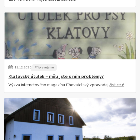
11
.
12
.
2025
Připravujeme
Klatovský útulek – měli jste s ním problémy?
Výzva internetového magazínu Chovatelský zpravodaj
číst celé