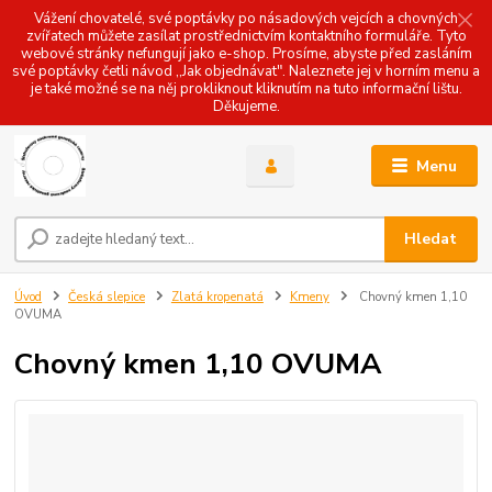
Vážení chovatelé, své poptávky po násadových vejcích a chovných
zvířatech můžete zasílat prostřednictvím kontaktního formuláře. Tyto
webové stránky nefungují jako e-shop. Prosíme, abyste před zasláním
své poptávky četli návod ,,Jak objednávat". Naleznete jej v horním menu a
je také možné se na něj prokliknout kliknutím na tuto informační lištu.
Děkujeme.
Menu
Hledat
Úvod
Česká slepice
Zlatá kropenatá
Kmeny
Chovný kmen 1,10
OVUMA
Chovný kmen 1,10 OVUMA