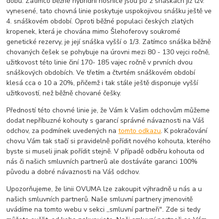
dobu. Zatímco běžné hybridní nosnice jsou po 2 snáškách již tzv.
vynesené, tato chovná linie poskytuje uspokojivou snášku ještě ve
4. snáškovém období. Oproti běžné populaci českých zlatých
kropenek, která je chována mimo Šlehoferovy soukromé
genetické rezervy, je její snáška vyšší o 1/3. Zatímco snáška běžně
chovaných češek se pohybuje na úrovni mezi 80 - 130 vejci ročně,
užitkovost této linie činí 170- 185 vajec ročně v prvních dvou
snáškových obdobích. Ve třetím a čtvrtém snáškovém období
klesá cca o 10 a 20%, přičemž i tak stále ještě disponuje vyšší
užitkovostí, než běžně chované češky.
Předností této chovné linie je, že Vám k Vašim odchovům můžeme
dodat nepříbuzné kohouty s garancí správné návaznosti na Váš
odchov, za podmínek uvedených na
tomto odkazu
. K pokračování
chovu Vám tak stačí si pravidelně pořídit nového kohouta, kterého
byste si museli jinak pořídit stejně. V případě odběru kohouta od
nás či našich smluvních partnerů ale dostáváte garanci 100%
původu a dobré návaznosti na Váš odchov.
Upozorňujeme, že linii OVUMA lze zakoupit výhradně u nás a u
našich smluvních partnerů. Naše smluvní partnery jmenovitě
uvádíme na tomto webu v sekci ,,smluvní partneři". Zde si tedy