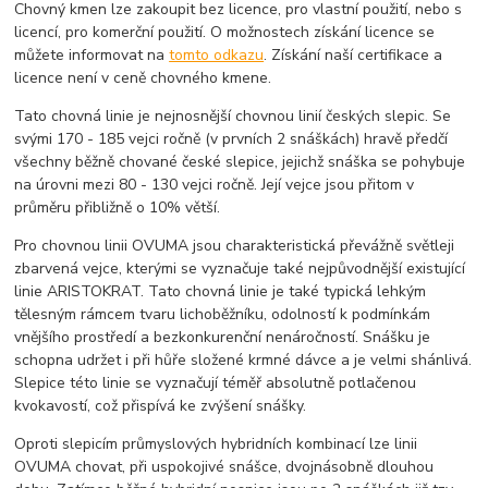
Chovný kmen lze zakoupit bez licence, pro vlastní použití, nebo s
licencí, pro komerční použití. O možnostech získání licence se
můžete informovat na
tomto odkazu
. Získání naší certifikace a
licence není v ceně chovného kmene.
Tato chovná linie je nejnosnější chovnou linií českých slepic. Se
svými 170 - 185 vejci ročně (v prvních 2 snáškách) hravě předčí
všechny běžně chované české slepice, jejichž snáška se pohybuje
na úrovni mezi 80 - 130 vejci ročně. Její vejce jsou přitom v
průměru přibližně o 10% větší.
Pro chovnou linii OVUMA jsou charakteristická převážně světleji
zbarvená vejce, kterými se vyznačuje také nejpůvodnější existující
linie ARISTOKRAT. Tato chovná linie je také typická lehkým
tělesným rámcem tvaru lichoběžníku, odolností k podmínkám
vnějšího prostředí a bezkonkurenční nenáročností. Snášku je
schopna udržet i při hůře složené krmné dávce a je velmi shánlivá.
Slepice této linie se vyznačují téměř absolutně potlačenou
kvokavostí, což přispívá ke zvýšení snášky.
Oproti slepicím průmyslových hybridních kombinací lze linii
OVUMA chovat, při uspokojivé snášce, dvojnásobně dlouhou