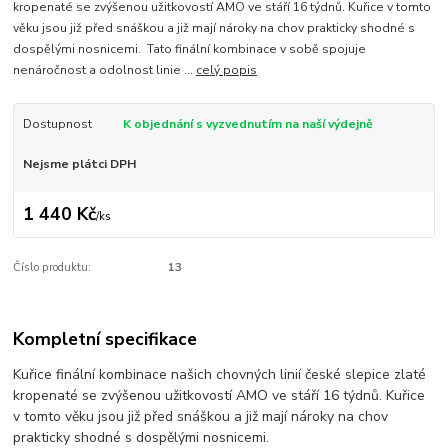
kropenaté se zvýšenou užitkovostí AMO ve stáří 16 týdnů. Kuřice v tomto
věku jsou již před snáškou a již mají nároky na chov prakticky shodné s
dospělými nosnicemi. Tato finální kombinace v sobě spojuje
nenáročnost a odolnost linie ...
celý popis
Dostupnost
K objednání s vyzvednutím na naší výdejně
Nejsme plátci DPH
1 440 Kč
/
ks
Číslo produktu:
13
Kompletní specifikace
Kuřice finální kombinace našich chovných linií české slepice zlaté
kropenaté se zvýšenou užitkovostí AMO ve stáří 16 týdnů. Kuřice
v tomto věku jsou již před snáškou a již mají nároky na chov
prakticky shodné s dospělými nosnicemi.