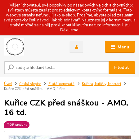
Vážení chovatelé, své poptávky po násadových vejcích a chovných
zvířatech můžete zasílat prostřednictvím kontaktního formuláře. Tyto
webové stránky nefungují jako e-shop. Prosíme, abyste před zasláním
své poptávky četli návod ,,Jak objednávat". Naleznete jej v horním menu a
je také možné se na něj prokliknout kliknutím na tuto informační lištu.
Děkujeme.
Menu
Hledat
Úvod
Česká slepice
Zlatá kropenatá
Kuřata, kuřičky, kohoutci
Kuřice CZK před snáškou - AMO, 16 td.
Kuřice CZK před snáškou - AMO,
16 td.
TOP produkt