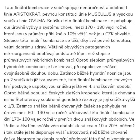
Tato finální kombinace v sobě spojuje nenáročnost a odolnost
linie ARISTOKRAT, pevnou konstituci linie MUSCULUS a vysokou
snášku linie OVUMA. Snáška této finální kombinace se pohybuje,
dle úrovně výživy a systému chovu, mezi 170 - 190 vejci ročně,
která jsou v průměru přibližně o 10% větší, než je u CZK obvyklé.
Slepice této finální kombinace se těší, díky své pevné konstituci,
velmi dobrému zdraví. Většině obvyklých patogenních
mikroorganismů odolávají podstatně lépe, než slepice
průmyslových hybridních kombinací. Oproti slepicím průmyslových
hybridních kombinací je lze chovat, při uspokojivé snášce,
dvojnásobně dlouhou dobu. Zatímco běžné hybridní nosnice jsou
po 2 snáškách již tzv. vynesené, tato finální kombinace chovných
linií poskytuje uspokojivou snášku ještě ve 4. snáškovém období.
Oproti běžné populaci českých zlatých kropenek, která je chována
mimo Šlehoferovy soukromé genetické rezervy, je její snáška vyšší
o 1/3. Zatímco snáška běžně chovaných češek se pohybuje na
úrovni mezi 80 - 130 vejci ročně, užitkovost této finální kombinace
činí 170- 190 vajec ročně v prvních dvou snáškových obdobích. Ve
třetím a čtvrtém snáškovém období klesá cca o 10 a 20%, přičemž
i tak stále ještě disponuje vyšší užitkovostí, než běžně chované
češky. Naprosto bezkonkurenční předností této finální kombinace