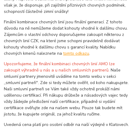
však je, že disponuje, při zajištění příznivých chovných podmínek,
schopností částečné zimní snášky!
Finální kombinace chovných linií jsou finální generací. Z tohoto
důvodu na ně nemůžeme dodat kohouty vhodné k dalšímu chovu.
Zájemcům o vlastní odchovy doporučujeme zakoupit některou z
chovných linií CZK, na které jsme schopni pravidelně dodávat
kohouty vhodné k dalšímu chovu s garancí kvality. Nabídku
chovných kmenů naleznete na
tomto odkazu
.
Upozorňujeme, že finální kombinaci chovných linií AMO lze
zakoupit výhradně u nás a u našich smluvních partnerů.
Naše
smluvní partnery jmenovitě uvádíme na tomto webu v sekci
,,smluvní partneři". Zde si tedy můžete ověřit, od koho nakupujete.
Naši smluvní partneři se Vám také vždy ochotně prokáží námi
udělenou certifikací. Při nákupu drůbeže a násadových vajec tedy
vždy žádejde předložení naší certifikace, případně si vydání
certifikace ověřujte zde na našem webu. Pouze tak budete mít
jistotu, že kupujete originál, za jehož kvalitu ručíme.
Uvedená cena platí pro osobní odběr na naší výdejně v Klatovech.