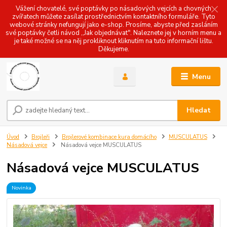
Vážení chovatelé, své poptávky po násadových vejcích a chovných
zvířatech můžete zasílat prostřednictvím kontaktního formuláře. Tyto
webové stránky nefungují jako e-shop. Prosíme, abyste před zasláním
své poptávky četli návod ,,Jak objednávat". Naleznete jej v horním menu a
je také možné se na něj prokliknout kliknutím na tuto informační lištu.
Děkujeme.
Menu
Hledat
Úvod
Brojleři
Brojlerové kombinace kura domácího
MUSCULATUS
Násadová vejce
Násadová vejce MUSCULATUS
Násadová vejce MUSCULATUS
Novinka