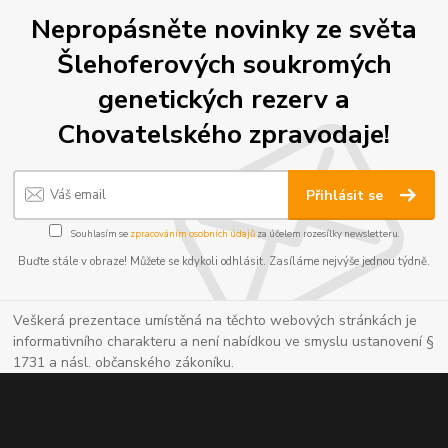
Nepropásněte novinky ze světa
Šlehoferových soukromých
genetických rezerv a
Chovatelského zpravodaje!
Přihlásit se
Souhlasím se
zpracováním osobních údajů
za účelem rozesílky newsletteru.
Buďte stále v obraze! Můžete se kdykoli odhlásit. Zasíláme nejvýše jednou týdně.
Veškerá prezentace umístěná na těchto webových stránkách je
informativního charakteru a není nabídkou ve smyslu ustanovení §
1731 a násl. občanského zákoníku.