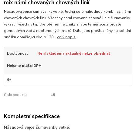
mix námi chovaných chovných linií
Násadová vejce šumavanky velké. Jedná se o náhodnou kombinaci námi
chovaných chovných linií. Všechny námi chované chovné linie šumavanky
vykazují všechny typické plemenné znaky a jsou téměř zcela prosté
genetických vad a neplemených znaků. Dále jsou prošlechěny na solidní
snášku obnášející okolo 170...
celý popis
Dostupnost
Není skladem / aktuálně nelze objednat
Nejsme plátci DPH
/
ks
Číslo produktu:
15
Kompletní specifikace
Násadová vejce šumavanky velké.