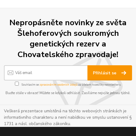
Nepropásněte novinky ze světa
Šlehoferových soukromých
genetických rezerv a
Chovatelského zpravodaje!
Přihlásit se
Souhlasím se
zpracováním osobních údajů
za účelem rozesílky newsletteru.
Buďte stále v obraze! Můžete se kdykoli odhlásit. Zasíláme nejvýše jednou týdně.
Veškerá prezentace umístěná na těchto webových stránkách je
informativního charakteru a není nabídkou ve smyslu ustanovení §
1731 a násl. občanského zákoníku.