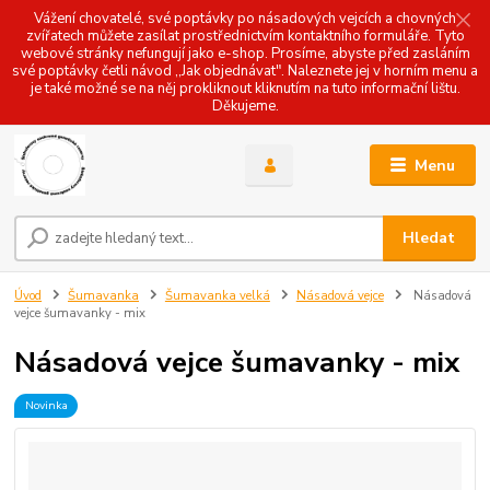
Vážení chovatelé, své poptávky po násadových vejcích a chovných
zvířatech můžete zasílat prostřednictvím kontaktního formuláře. Tyto
webové stránky nefungují jako e-shop. Prosíme, abyste před zasláním
své poptávky četli návod ,,Jak objednávat". Naleznete jej v horním menu a
je také možné se na něj prokliknout kliknutím na tuto informační lištu.
Děkujeme.
Menu
Hledat
Úvod
Šumavanka
Šumavanka velká
Násadová vejce
Násadová
vejce šumavanky - mix
Násadová vejce šumavanky - mix
Novinka