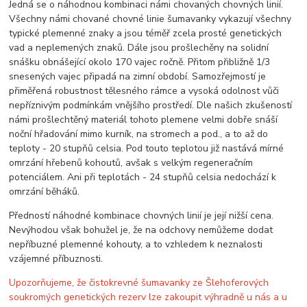
Jedná se o náhodnou kombinaci námi chovaných chovných linií.
Všechny námi chované chovné linie šumavanky vykazují všechny
typické plemenné znaky a jsou téměř zcela prosté genetických
vad a neplemených znaků. Dále jsou prošlechěny na solidní
snášku obnášející okolo 170 vajec ročně. Přitom přibližně 1/3
snesených vajec připadá na zimní období. Samozřejmostí je
přiměřená robustnost tělesného rámce a vysoká odolnost vůči
nepříznivým podmínkám vnějšího prostředí. Dle našich zkušeností
námi prošlechtěný materiál tohoto plemene velmi dobře snáší
noční hřadování mimo kurník, na stromech a pod., a to až do
teploty - 20 stupňů celsia. Pod touto teplotou již nastává mírné
omrzání hřebenů kohoutů, avšak s velkým regeneračním
potenciálem. Ani při teplotách - 24 stupňů celsia nedochází k
omrzání běháků.
Předností náhodné kombinace chovných linií je její nižší cena.
Nevýhodou však bohužel je, že na odchovy nemůžeme dodat
nepříbuzné plemenné kohouty, a to vzhledem k neznalosti
vzájemné příbuznosti.
Upozorňujeme, že čistokrevné šumavanky ze Šlehoferových
soukromých genetických rezerv lze zakoupit výhradně u nás a u