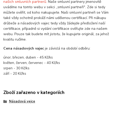
našich smluvních partnerů.
Naše smluvní partnery jmenovitě
uvádíme na tomto webu v sekci ,,smluvní partneři". Zde si tedy
můžete ověřit, od koho nakupujete. Naši smluvní partneři se Vám
také vždy ochotně prokáží námi udělenou certifikací. Při nákupu
drůbeže a násadových vajec tedy vždy žádejde předložení naší
certifikace, případně si vydání certifikace ověřujte zde na našem
webu. Pouze tak budete mít jistotu, že kupujete originál, za jehož
kvalitu ručíme.
Cena násadových vajec
je závislá na období odběru:
únor, březen, duben - 45 Kč/ks
květen, červen, červenec - 40 Kč/ks
srpen - 30 Kč/ks
září - 20 Kč/ks
Zboží zařazeno v kategoriích
Násadová vejce