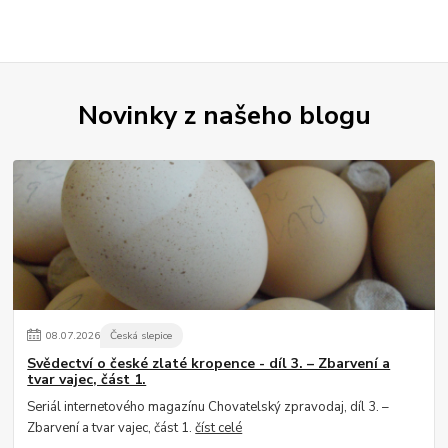
Novinky z našeho blogu
08
.
07
.
2026
Česká slepice
Svědectví o české zlaté kropence - díl 3. – Zbarvení a
tvar vajec, část 1.
Seriál internetového magazínu Chovatelský zpravodaj, díl 3. –
Zbarvení a tvar vajec, část 1.
číst celé