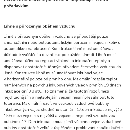
požadavkům:
Líhně s přirozeným oběhem vzduchu:
Líhně s přirozeným oběhem vzduchu se připouštějí pouze
s manuálním nebo poloautomatickým obracením vajec, nikoliv s
automatikou na obracení. Konstrukce líhně musí umožňovat
důkladné vyčištění a dezinfekci po každém líhnutí. Líheň musí
umožňovat účinnou regulaci vlhkosti a inkubační teploty a
disponovat dostatečně účinným přívodem čerstvého vzduchu do
líhně. Konstrukce líhně musí umožňovat inkubaci vajec
v horizontální poloze od prvního dne. Maximální rozpětí teplot
naměřených na povrchu inkubovaných vajec v prvních 19 dnech
inkubace činí 0,8 st.C. To znamená, že teplotní rozdíl mezi
nejchladnějším a nejteplejším vejcem nesmí přesáhnout tuto
toleranci. Maximální rozdíl ve velikosti vzduchové bubliny
inkubovaných vajec shodného stáří činí 17.den inkubace nejvýše
15% mezi vejcem s největší a vejcem s nejmenší vzduchovou
bublinou. 17. Den inkubace musejí mít všechna vejce vzduchové
bubliny dostatečně velké k úspěšnému proklování zobáku kuřete