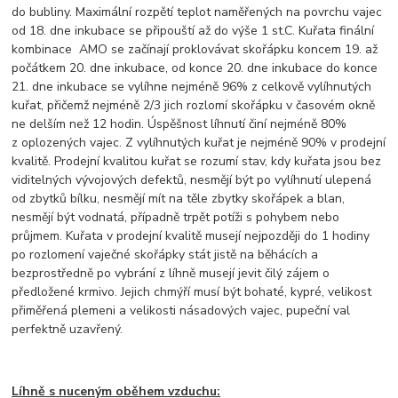
do bubliny. Maximální rozpětí teplot naměřených na povrchu vajec
od 18. dne inkubace se připouští až do výše 1 st.C. Kuřata finální
kombinace AMO se začínají proklovávat skořápku koncem 19. až
počátkem 20. dne inkubace, od konce 20. dne inkubace do konce
21. dne inkubace se vylíhne nejméně 96% z celkově vylíhnutých
kuřat, přičemž nejméně 2/3 jich rozlomí skořápku v časovém okně
ne delším než 12 hodin. Úspěšnost líhnutí činí nejméně 80%
z oplozených vajec. Z vylíhnutých kuřat je nejméně 90% v prodejní
kvalitě. Prodejní kvalitou kuřat se rozumí stav, kdy kuřata jsou bez
viditelných vývojových defektů, nesmějí být po vylíhnutí ulepená
od zbytků bílku, nesmějí mít na těle zbytky skořápek a blan,
nesmějí být vodnatá, případně trpět potíži s pohybem nebo
průjmem. Kuřata v prodejní kvalitě musejí nejpozději do 1 hodiny
po rozlomení vaječné skořápky stát jistě na běhácích a
bezprostředně po vybrání z líhně musejí jevit čilý zájem o
předložené krmivo. Jejich chmýří musí být bohaté, kypré, velikost
přiměřená plemeni a velikosti násadových vajec, pupeční val
perfektně uzavřený.
Líhně s nuceným oběhem vzduchu: