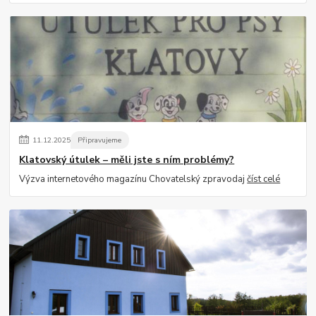
11
.
12
.
2025
Připravujeme
Klatovský útulek – měli jste s ním problémy?
Výzva internetového magazínu Chovatelský zpravodaj
číst celé