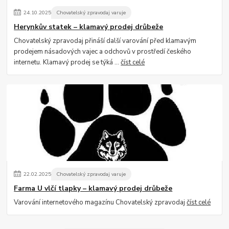
24
.
10
.
2025
Chovatelský zpravodaj varuje
Herynkův statek – klamavý prodej drůbeže
Chovatelský zpravodaj přináší další varování před klamavým
prodejem násadových vajec a odchovů v prostředí českého
internetu. Klamavý prodej se týká ...
číst celé
22
.
02
.
2025
Chovatelský zpravodaj varuje
Farma U vlčí tlapky – klamavý prodej drůbeže
Varování internetového magazínu Chovatelský zpravodaj
číst celé