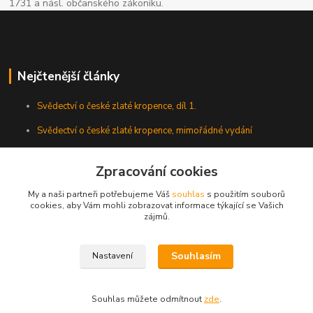
1731 a násl. občanského zákoníku.
Nejčtenější články
Svědectví o české zlaté kropence, díl 1.
Svědectví o české zlaté kropence, mimořádné vydání
Zpracování cookies
My a naši partneři potřebujeme Váš
souhlas
s použitím souborů
cookies, aby Vám mohli zobrazovat informace týkající se Vašich
zájmů.
Souhlasím
Nastavení
Všechna práva vyhrazena. Veškeré texty umístěné na tomto webu jsou
autorským dílem a jejich další použití bez předchozího souhlasu autora je
zakázáno.
Souhlas můžete odmítnout
zde
.
Vytvořeno na
Eshop-rychle.cz