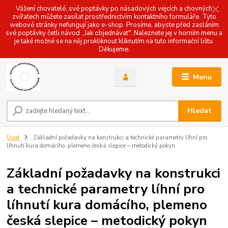
Vážení chovatelé, své poptávky po násadových vejcích a chovných
zvířatech můžete zasílat prostřednictvím kontaktního formuláře. Tyto
webové stránky nefungují jako e-shop. Prosíme, abyste před zasláním
své poptávky četli návod ,,Jak objednávat". Naleznete jej v horním menu a
je také možné se na něj prokliknout kliknutím na tuto informační lištu.
Děkujeme.
Menu
Hledat
Úvod
Základní požadavky na konstrukci a technické parametry líhní pro
líhnutí kura domácího, plemeno česká slepice – metodický pokyn
Základní požadavky na konstrukci
a technické parametry líhní pro
líhnutí kura domácího, plemeno
česká slepice – metodický pokyn