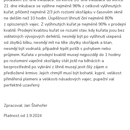
21. dne inkubace se vylíhne nejméně 96% z celkově vylíhnutých
kuřat, přičemž nejméně 2/3 jich rozlomí skořápku v časovém okně
ne delším než 10 hodin. Úspěšnost líhnutí činí nejméně 80%
z oplozených vajec. Z vylíhnutých kuřat je nejméně 90% v prodejní
kvalitě. Prodejní kvalitou kuřat se rozumí stav, kdy kuřata jsou bez
viditelných vývojových defektů, nesmějí být po vylíhnutí ulepená
od zbytků bílku, nesmějí mít na těle zbytky skořápek a blan,
nesmějí být vodnatá, případně trpět potíži s pohybem nebo
průjmem. Kuřata v prodejní kvalitě musejí nejpozději do 1 hodiny
po rozlomení vaječné skořápky stát jistě na běhácích a
bezprostředně po vybrání z líhně musejí jevit čilý zájem o
předložené krmivo. Jejich chmýří musí být bohaté, kypré, velikost
přiměřená plemeni a velikosti násadových vajec, pupeční val
perfektně uzavřený.
Zpracoval: Jan Šlehofer
Platnost od 1.9.2024