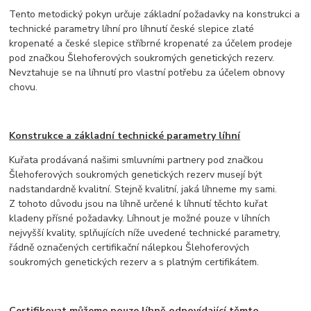
Tento metodický pokyn určuje základní požadavky na konstrukci a
technické parametry líhní pro líhnutí české slepice zlaté
kropenaté a české slepice stříbrné kropenaté za účelem prodeje
pod značkou Šlehoferových soukromých genetických rezerv.
Nevztahuje se na líhnutí pro vlastní potřebu za účelem obnovy
chovu.
Konstrukce a základní technické parametry líhní
Kuřata prodávaná našimi smluvními partnery pod značkou
Šlehoferových soukromých genetických rezerv musejí být
nadstandardně kvalitní. Stejně kvalitní, jaká líhneme my sami.
Z tohoto důvodu jsou na líhně určené k líhnutí těchto kuřat
kladeny přísné požadavky. Líhnout je možné pouze v líhních
nejvyšší kvality, splňujících níže uvedené technické parametry,
řádně označených certifikační nálepkou Šlehoferových
soukromých genetických rezerv a s platným certifikátem.
Certifikovat můžeme pouze líhně odpovídající těmto