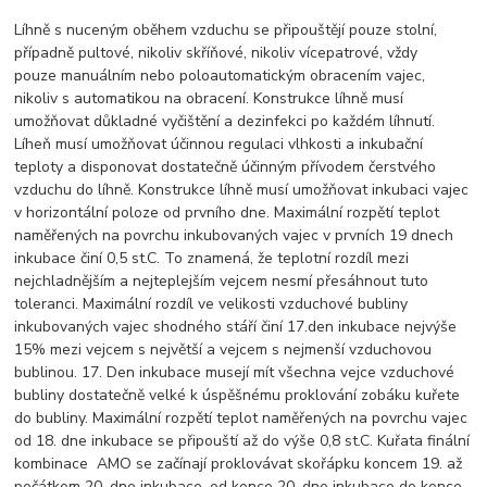
Líhně s nuceným oběhem vzduchu se připouštějí pouze stolní,
případně pultové, nikoliv skříňové, nikoliv vícepatrové, vždy
pouze manuálním nebo poloautomatickým obracením vajec,
nikoliv s automatikou na obracení. Konstrukce líhně musí
umožňovat důkladné vyčištění a dezinfekci po každém líhnutí.
Líheň musí umožňovat účinnou regulaci vlhkosti a inkubační
teploty a disponovat dostatečně účinným přívodem čerstvého
vzduchu do líhně. Konstrukce líhně musí umožňovat inkubaci vajec
v horizontální poloze od prvního dne. Maximální rozpětí teplot
naměřených na povrchu inkubovaných vajec v prvních 19 dnech
inkubace činí 0,5 st.C. To znamená, že teplotní rozdíl mezi
nejchladnějším a nejteplejším vejcem nesmí přesáhnout tuto
toleranci. Maximální rozdíl ve velikosti vzduchové bubliny
inkubovaných vajec shodného stáří činí 17.den inkubace nejvýše
15% mezi vejcem s největší a vejcem s nejmenší vzduchovou
bublinou. 17. Den inkubace musejí mít všechna vejce vzduchové
bubliny dostatečně velké k úspěšnému proklování zobáku kuřete
do bubliny. Maximální rozpětí teplot naměřených na povrchu vajec
od 18. dne inkubace se připouští až do výše 0,8 st.C. Kuřata finální
kombinace AMO se začínají proklovávat skořápku koncem 19. až
počátkem 20. dne inkubace, od konce 20. dne inkubace do konce