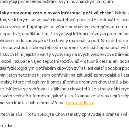
poskytuji přiměřenou ochranu svým novinářským zdrojům.
ský zpravodaj zdroje svých informací pečlivě chrání.
Nikdo z
mi, se kterými se ve své chovatelské praxi jistě setkáváte. Ja
kou veřejnost ujišťuji, že se vůbec neobávám zveřejňovat celou t
nepoctivě, například tím, že vydávají křížence různých plemen ho
ehodící se do chovu jakožto chovný materiál, a pod. Stejně tak
h v souvislosti s chovatelským oborem, kteří páchají na poctivých
ínských líhní, jejichž kvality vychvalují na svých webových stránk
 době inkubace vajec teplotní rozdíly až 4 stupně celsia, ani doda
ají fyziologickým potřebám cílových zvířat, ani další podobní po
ání jejich totožnosti jsem oprávněn na základě zpravodajské li
edpisy, které nelegitimně omezují práva drobných chovatelů a jso
e. Můžete se svěřovat i s šikanou chovatelů ze strany některých
ávám veřejně informovat, jakožto i s šikanou ze strany nejrůzně
nictvím kontaktního formuláře na
tomto odkazu
.
tech je síla. Proto sledujte Chovatelský zpravodaj a braňte svá
vu zdar!