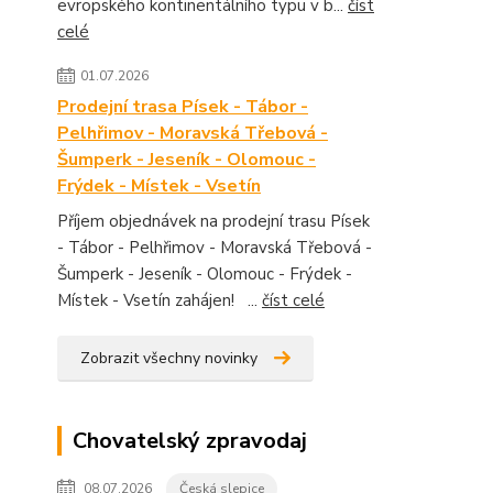
evropského kontinentálního typu v b...
číst
celé
01.07.2026
Prodejní trasa Písek - Tábor -
Pelhřimov - Moravská Třebová -
Šumperk - Jeseník - Olomouc -
Frýdek - Místek - Vsetín
Příjem objednávek na prodejní trasu Písek
- Tábor - Pelhřimov - Moravská Třebová -
Šumperk - Jeseník - Olomouc - Frýdek -
Místek - Vsetín zahájen! ...
číst celé
Zobrazit všechny novinky
Chovatelský zpravodaj
08.07.2026
Česká slepice