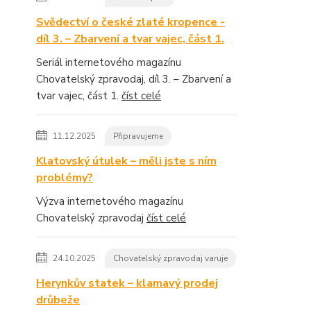
Svědectví o české zlaté kropence -
díl 3. – Zbarvení a tvar vajec, část 1.
Seriál internetového magazínu
Chovatelský zpravodaj, díl 3. – Zbarvení a
tvar vajec, část 1.
číst celé
11.12.2025
Připravujeme
Klatovský útulek – měli jste s ním
problémy?
Výzva internetového magazínu
Chovatelský zpravodaj
číst celé
24.10.2025
Chovatelský zpravodaj varuje
Herynkův statek – klamavý prodej
drůbeže