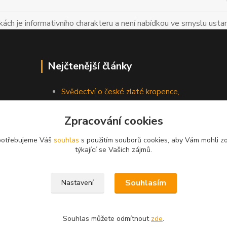
ch je informativního charakteru a není nabídkou ve smyslu usta
Nejčtenější články
Svědectví o české zlaté kropence,
díl 1.
Zpracování cookies
Svědectví o české zlaté kropence,
mimořádné vydání
 potřebujeme Váš
souhlas
s použitím souborů cookies, aby Vám mohli z
týkající se Vašich zájmů.
Souhlasím
Nastavení
bu jsou autorským dílem a jejich
Souhlas můžete odmítnout
zde
.