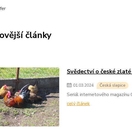
fer
ovější články
Svědectví o české zlaté
01
.
03
.
2024
Česká slepice
Seriál internetového magazínu C
celý článek