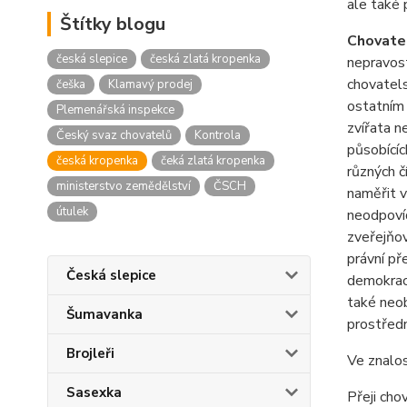
ale také 
Štítky blogu
Chovatel
česká slepice
česká zlatá kropenka
nepravost
chovatels
češka
Klamavý prodej
ostatním 
Plemenářská inspekce
zvířata n
Český svaz chovatelů
Kontrola
působícíc
česká kropenka
čeká zlatá kropenka
různých č
ministerstvo zemědělství
ČSCH
naměřit v
útulek
neodpovíd
zveřejňov
právní př
Česká slepice
demokraci
také neob
Šumavanka
prostřed
Brojleři
Ve znalos
Sasexka
Přeji cho