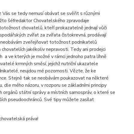
 Vás se tedy nemusí obávat se svěřit s různými
kožto šéfredaktor Chovatelského zpravodaje
otožnost chovatelů, kteří prokazatelně jednají vůči
spodářských zvířat za zvířata čistokrevná, prodávají
 se neobávám zveřejňovat totožnost podnikatelů
 chovatelích jakékoliv nepravosti. Tedy ani prodejci
ách a ve kterých je možné v rámci jednoho patra líhně
vatelé krmných směsí, jejichž nutriční ukazatele
dnikatelé, neujdou mé pozornosti. Vězte, že ke
cence. Stejně tak se neobávám poukazovat na některé
u, dle mého názoru, v rozporu se základními principy
 orgánů státní správy a místních samospráv, o které se
jších pseudoochránců. Své tipy můžete zasílat
 chovatelská práva!