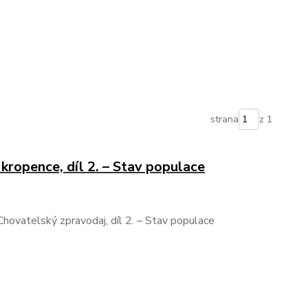
strana
z 1
 kropence, díl 2. – Stav populace
hovatelský zpravodaj, díl 2. – Stav populace