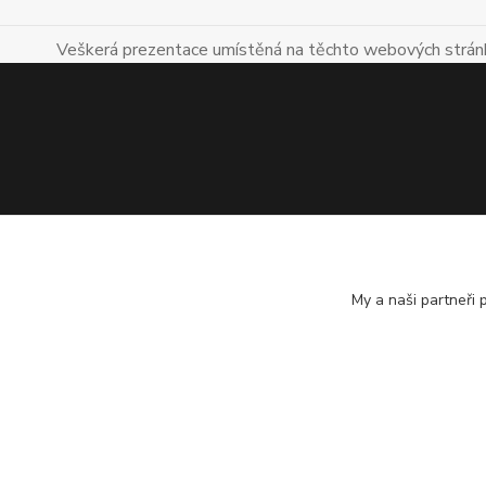
Veškerá prezentace umístěná na těchto webových stránká
My a naši partneři
Všechna práva vyhrazena. Veškeré texty umístěné na tomto we
další použití bez předchozího souhlasu autora je zakázáno.