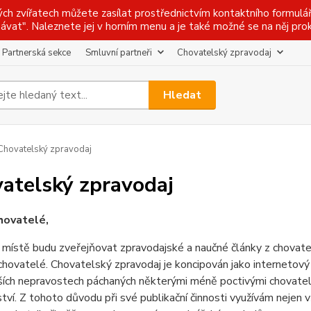
ch zvířatech můžete zasílat prostřednictvím kontaktního formulá
ávat". Naleznete jej v horním menu a je také možné se na něj prokl
Partnerská sekce
Smluvní partneři
Chovatelský zpravodaj
Hledat
hovatelský zpravodaj
atelský zpravodaj
hovatelé,
místě budu zveřejňovat zpravodajské a naučné články z chovatelské
 chovatelé. Chovatelský zpravodaj je koncipován jako internetový 
ších nepravostech páchaných některými méně poctivými chovateli
tví. Z tohoto důvodu při své publikační činnosti využívám nejen 