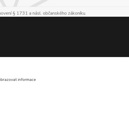
novení § 1731 a násl. občanského zákoníku.
obrazovat informace
Vytvořeno na
Eshop-rychle.cz