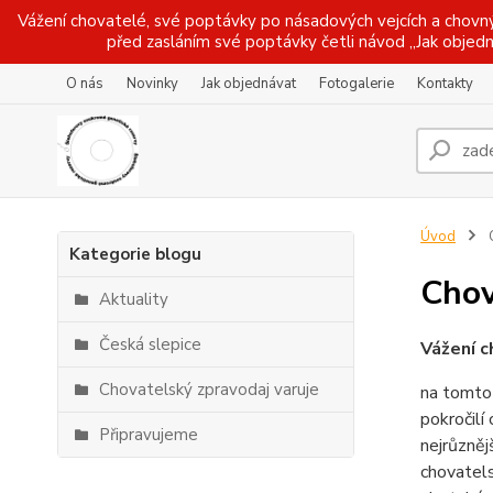
Vážení chovatelé, své poptávky po násadových vejcích a chovný
před zasláním své poptávky četli návod ,,Jak objedn
O nás
Novinky
Jak objednávat
Fotogalerie
Kontakty
Úvod
C
Kategorie blogu
Chov
Aktuality
Česká slepice
Vážení c
Chovatelský zpravodaj varuje
na tomto 
pokročilí
Připravujeme
nejrůzněj
chovatels